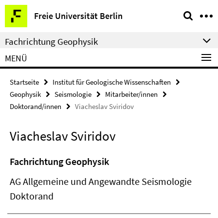
Springe
Service-
Freie Universität Berlin
direkt
Navigation
zu
Fachrichtung Geophysik
Inhalt
MENÜ
Startseite
Institut für Geologische Wissenschaften
Geophysik
Seismologie
Mitarbeiter/innen
Doktorand/innen
Viacheslav Sviridov
Viacheslav Sviridov
Fachrichtung Geophysik
AG Allgemeine und Angewandte Seismologie
Doktorand