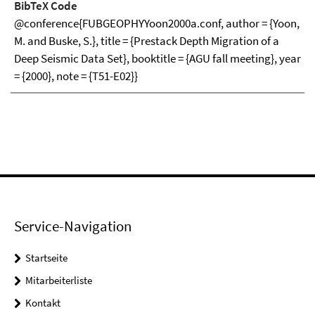
BibTeX Code
@conference{FUBGEOPHYYoon2000a.conf, author = {Yoon,
M. and Buske, S.}, title = {Prestack Depth Migration of a
Deep Seismic Data Set}, booktitle = {AGU fall meeting}, year
= {2000}, note = {T51-E02}}
Service-Navigation
Startseite
Mitarbeiterliste
Kontakt