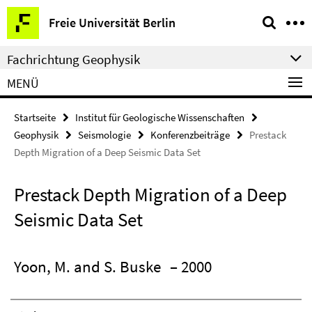
Springe
Service-
Freie Universität Berlin
direkt
Navigation
zu
Fachrichtung Geophysik
Inhalt
MENÜ
Startseite
Institut für Geologische Wissenschaften
Geophysik
Seismologie
Konferenzbeiträge
Prestack
Depth Migration of a Deep Seismic Data Set
Prestack Depth Migration of a Deep
Seismic Data Set
Yoon, M. and S. Buske
– 2000