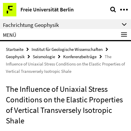
Springe
Service-
Freie Universität Berlin
direkt
Navigation
zu
Fachrichtung Geophysik
Inhalt
MENÜ
Startseite
Institut für Geologische Wissenschaften
Geophysik
Seismologie
Konferenzbeiträge
The
Influence of Uniaxial Stress Conditions on the Elastic Properties of
Vertical Transversely Isotropic Shale
The Influence of Uniaxial Stress
Conditions on the Elastic Properties
of Vertical Transversely Isotropic
Shale