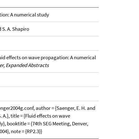
tion: A numerical study
d S. A. Shapiro
luid effects on wave propagation: A numerical
er, Expanded Abstracts
r2004g.conf, author = {Saenger, E. H. and
 A.}, title = {Fluid effects on wave
}, booktitle = {74th SEG Meeting, Denver,
004}, note = {RP2.3}}