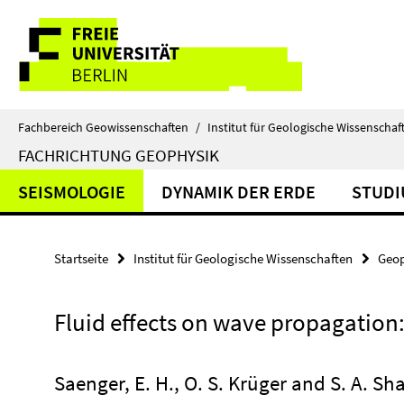
Springe
Service-
direkt
zu
Navigation
Inhalt
Fachbereich Geowissenschaften
/
Institut für Geologische Wissenschaf
FACHRICHTUNG GEOPHYSIK
SEISMOLOGIE
DYNAMIK DER ERDE
STUD
Startseite
Institut für Geologische Wissenschaften
Geop
Fluid effects on wave propagation
Saenger, E. H., O. S. Krüger and S. A. Sh