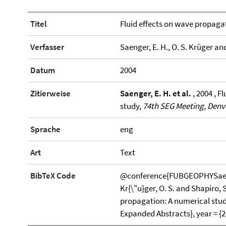
Titel
Fluid effects on wave propaga
Verfasser
Saenger, E. H., O. S. Krüger an
Datum
2004
Zitierweise
Saenger, E. H. et al.
, 2004 , F
study,
74th SEG Meeting, Denv
Sprache
eng
Art
Text
BibTeX Code
@conference{FUBGEOPHYSaenge
Kr{\"u}ger, O. S. and Shapiro, S.
propagation: A numerical study
Expanded Abstracts}, year = {2