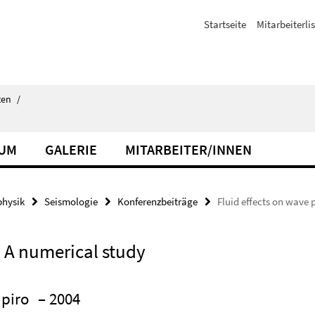
Startseite
Mitarbeiterli
ten
/
IUM
GALERIE
MITARBEITER/INNEN
hysik
Seismologie
Konferenzbeiträge
Fluid effects on wave
: A numerical study
apiro
– 2004