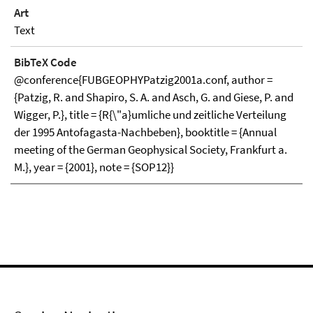
Art
Text
BibTeX Code
@conference{FUBGEOPHYPatzig2001a.conf, author =
{Patzig, R. and Shapiro, S. A. and Asch, G. and Giese, P. and
Wigger, P.}, title = {R{\"a}umliche und zeitliche Verteilung
der 1995 Antofagasta-Nachbeben}, booktitle = {Annual
meeting of the German Geophysical Society, Frankfurt a.
M.}, year = {2001}, note = {SOP12}}