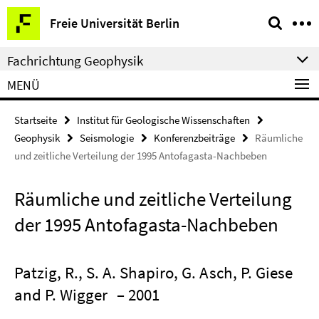
Springe
Service-
Freie Universität Berlin
direkt
Navigation
zu
Fachrichtung Geophysik
Inhalt
MENÜ
Startseite
Institut für Geologische Wissenschaften
Geophysik
Seismologie
Konferenzbeiträge
Räumliche
und zeitliche Verteilung der 1995 Antofagasta-Nachbeben
Räumliche und zeitliche Verteilung
der 1995 Antofagasta-Nachbeben
Patzig, R., S. A. Shapiro, G. Asch, P. Giese
and P. Wigger
– 2001