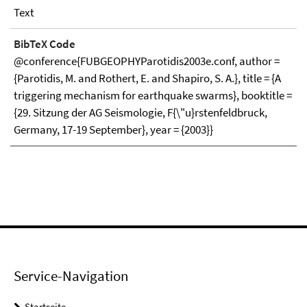
Text
BibTeX Code
@conference{FUBGEOPHYParotidis2003e.conf, author =
{Parotidis, M. and Rothert, E. and Shapiro, S. A.}, title = {A
triggering mechanism for earthquake swarms}, booktitle =
{29. Sitzung der AG Seismologie, F{\"u}rstenfeldbruck,
Germany, 17-19 September}, year = {2003}}
Service-Navigation
Startseite