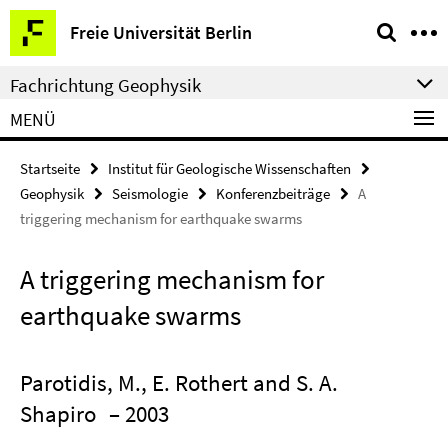
Springe
Service-
Freie Universität Berlin
direkt
Navigation
zu
Fachrichtung Geophysik
Inhalt
MENÜ
Startseite
Institut für Geologische Wissenschaften
Geophysik
Seismologie
Konferenzbeiträge
A
triggering mechanism for earthquake swarms
A triggering mechanism for
earthquake swarms
Parotidis, M., E. Rothert and S. A.
Shapiro
– 2003