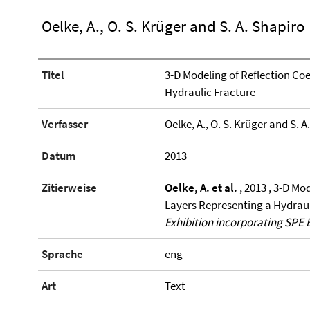
Oelke, A., O. S. Krüger and S. A. Shapiro
Titel
3-D Modeling of Reflection Coe
Hydraulic Fracture
Verfasser
Oelke, A., O. S. Krüger and S. A
Datum
2013
Zitierweise
Oelke, A. et al.
, 2013 , 3-D Mo
Layers Representing a Hydraul
Exhibition incorporating SPE
Sprache
eng
Art
Text