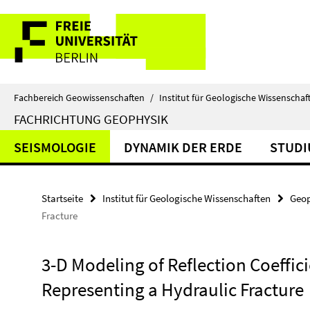
Springe
Service-
direkt
zu
Navigation
Inhalt
Fachbereich Geowissenschaften
/
Institut für Geologische Wissenschaf
FACHRICHTUNG GEOPHYSIK
SEISMOLOGIE
DYNAMIK DER ERDE
STUD
Startseite
Institut für Geologische Wissenschaften
Geop
Fracture
3-D Modeling of Reflection Coeffici
Representing a Hydraulic Fracture