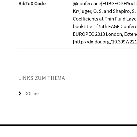
BibTeX Code
@conference{FUBGEOPHYoelke2
Kr\"uger, O. S. and Shapiro, S. 
Coefficients at Thin Fluid Lay
booktitle = {75th EAGE Confer
EUROPEC 2013 London, Extended
{http://dx.doi.org/10.3997/22
LINKS ZUM THEMA
DOI link