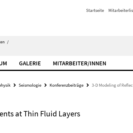
Startseite
Mitarbeiterli
ten
/
IUM
GALERIE
MITARBEITER/INNEN
hysik
Seismologie
Konferenzbeiträge
3-D Modeling of Reflec
ents at Thin Fluid Layers