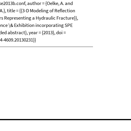
013b.conf, author = {Oelke, A. and
A.}, title = {{3-D Modeling of Reflection
ers Representing a Hydraulic Fracture}},
ence \& Exhibition incorporating SPE
 abstract}, year = {2013}, doi =
14-4609.20130231}}