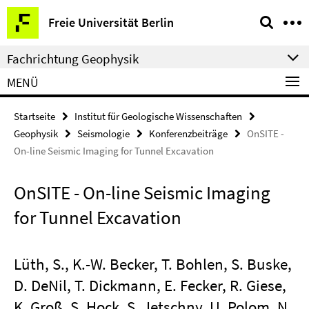
Springe
Service-
Freie Universität Berlin
direkt
Navigation
zu
Fachrichtung Geophysik
Inhalt
MENÜ
Startseite
Institut für Geologische Wissenschaften
Geophysik
Seismologie
Konferenzbeiträge
OnSITE -
On-line Seismic Imaging for Tunnel Excavation
OnSITE - On-line Seismic Imaging
for Tunnel Excavation
Lüth, S., K.-W. Becker, T. Bohlen, S. Buske,
D. DeNil, T. Dickmann, E. Fecker, R. Giese,
K. Groß, S. Hock, S. Jetschny, U. Polom, N.