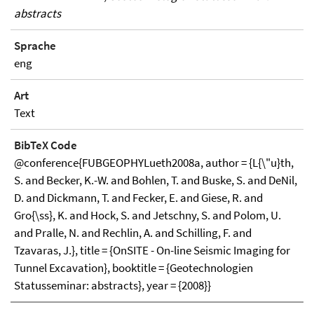
abstracts
Sprache
eng
Art
Text
BibTeX Code
@conference{FUBGEOPHYLueth2008a, author = {L{\"u}th,
S. and Becker, K.-W. and Bohlen, T. and Buske, S. and DeNil,
D. and Dickmann, T. and Fecker, E. and Giese, R. and
Gro{\ss}, K. and Hock, S. and Jetschny, S. and Polom, U.
and Pralle, N. and Rechlin, A. and Schilling, F. and
Tzavaras, J.}, title = {OnSITE - On-line Seismic Imaging for
Tunnel Excavation}, booktitle = {Geotechnologien
Statusseminar: abstracts}, year = {2008}}