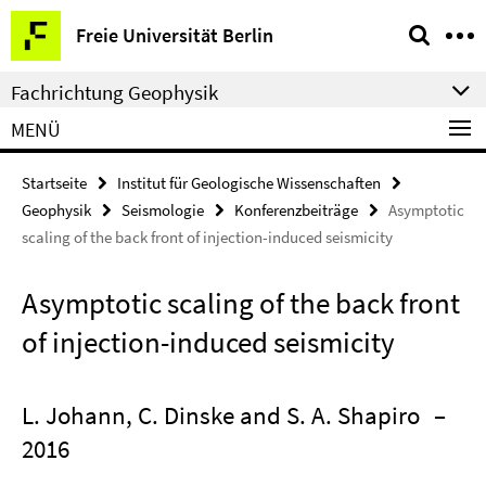
Springe
Service-
Freie Universität Berlin
direkt
Navigation
zu
Fachrichtung Geophysik
Inhalt
MENÜ
Startseite
Institut für Geologische Wissenschaften
Geophysik
Seismologie
Konferenzbeiträge
Asymptotic
scaling of the back front of injection-induced seismicity
Asymptotic scaling of the back front
of injection-induced seismicity
L. Johann, C. Dinske and S. A. Shapiro
–
2016