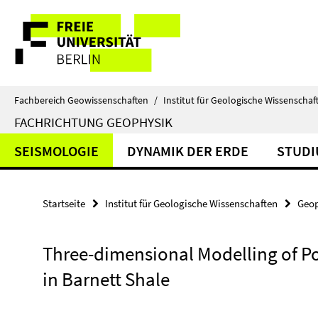
Springe
Service-
direkt
zu
Navigation
Inhalt
Fachbereich Geowissenschaften
/
Institut für Geologische Wissenschaf
FACHRICHTUNG GEOPHYSIK
SEISMOLOGIE
DYNAMIK DER ERDE
STUD
Startseite
Institut für Geologische Wissenschaften
Geop
Three-dimensional Modelling of Por
in Barnett Shale