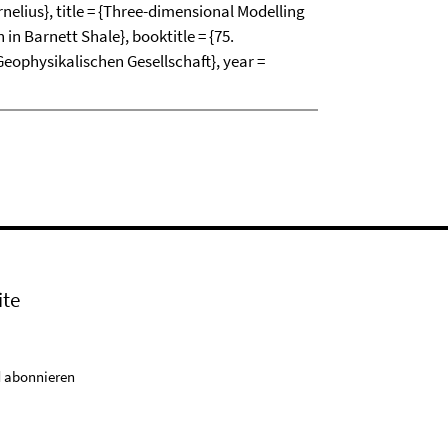
elius}, title = {Three-dimensional Modelling
 in Barnett Shale}, booktitle = {75.
ophysikalischen Gesellschaft}, year =
ite
 abonnieren