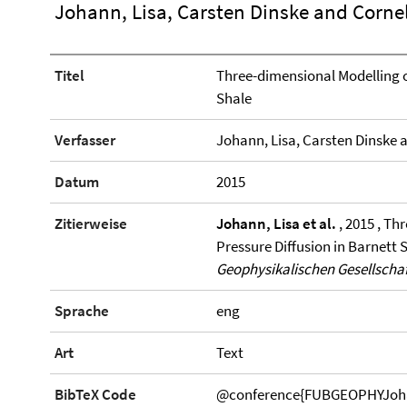
Johann, Lisa, Carsten Dinske and Corn
Titel
Three-dimensional Modelling of
Shale
Verfasser
Johann, Lisa, Carsten Dinske
Datum
2015
Zitierweise
Johann, Lisa et al.
, 2015 , Th
Pressure Diffusion in Barnett 
Geophysikalischen Gesellschaf
Sprache
eng
Art
Text
BibTeX Code
@conference{FUBGEOPHYJohann