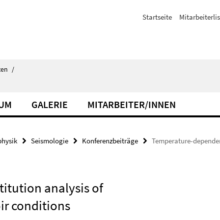
Startseite
Mitarbeiterli
ten
/
IUM
GALERIE
MITARBEITER/INNEN
hysik
Seismologie
Konferenzbeiträge
Temperature-dependent 
itution analysis of
ir conditions