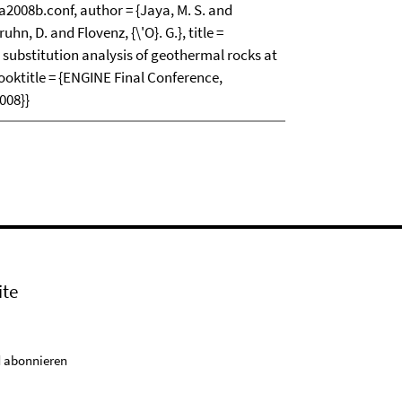
08b.conf, author = {Jaya, M. S. and
uhn, D. and Flovenz, {\'O}. G.}, title =
substitution analysis of geothermal rocks at
booktitle = {ENGINE Final Conference,
008}}
ite
 abonnieren