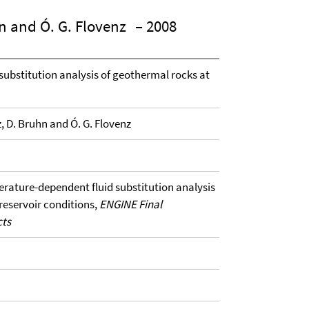
hn and Ó. G. Flovenz
– 2008
ubstitution analysis of geothermal rocks at
iz, D. Bruhn and Ó. G. Flovenz
erature-dependent fluid substitution analysis
 reservoir conditions,
ENGINE Final
cts