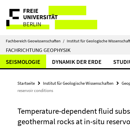
Springe
Service-
direkt
zu
Navigation
Inhalt
Fachbereich Geowissenschaften
/
Institut für Geologische Wissenschaf
FACHRICHTUNG GEOPHYSIK
SEISMOLOGIE
DYNAMIK DER ERDE
STUD
Startseite
Institut für Geologische Wissenschaften
Geop
reservoir conditions
Temperature-dependent fluid subst
geothermal rocks at in-situ reservo