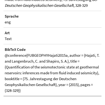
Deutschen Geophysikalischen Gesellschaft
, 328-329
Sprache
eng
Art
Text
BibTeX Code
@conference{FUBGEOPHYHajati2015a, author = {Hajati, T.
and Langenbruch, C. and Shapiro, S. A.}, title =
{Quantification of the seismotectonic state at geothermal
reservoirs: inferences made from fluid induced seismicity},
booktitle = {75. Jahrestagung der Deutschen
Geophysikalischen Gesellschaft}, year = {2015}, pages =
{328-329}}