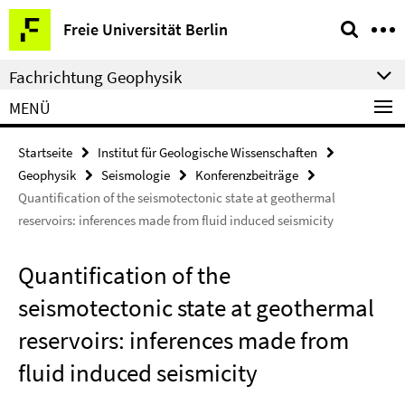
Springe
Service-
Freie Universität Berlin
direkt
Navigation
zu
Fachrichtung Geophysik
Inhalt
MENÜ
Startseite
Institut für Geologische Wissenschaften
Geophysik
Seismologie
Konferenzbeiträge
Quantification of the seismotectonic state at geothermal
reservoirs: inferences made from fluid induced seismicity
Quantification of the
seismotectonic state at geothermal
reservoirs: inferences made from
fluid induced seismicity