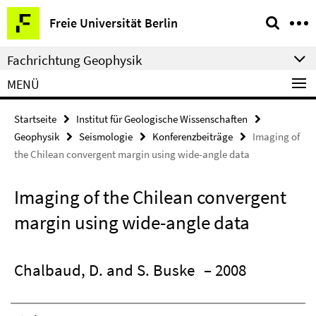
Springe
Service-
Freie Universität Berlin
direkt
Navigation
zu
Fachrichtung Geophysik
Inhalt
MENÜ
Startseite
Institut für Geologische Wissenschaften
Geophysik
Seismologie
Konferenzbeiträge
Imaging of
the Chilean convergent margin using wide-angle data
Imaging of the Chilean convergent
margin using wide-angle data
Chalbaud, D. and S. Buske
– 2008