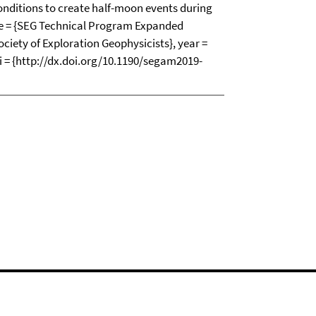
conditions to create half-moon events during
tle = {SEG Technical Program Expanded
ociety of Exploration Geophysicists}, year =
oi = {http://dx.doi.org/10.1190/segam2019-