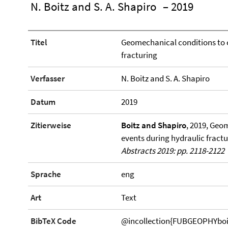
N. Boitz and S. A. Shapiro
– 2019
Titel
Geomechanical conditions to 
fracturing
Verfasser
N. Boitz and S. A. Shapiro
Datum
2019
Zitierweise
Boitz and Shapiro
, 2019, Geo
events during hydraulic fractu
Abstracts 2019: pp. 2118-2122
Sprache
eng
Art
Text
BibTeX Code
@incollection{FUBGEOPHYboitz