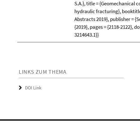
S.A.}, title = {Geomechanical 
hydraulic fracturing}, bookti
Abstracts 2019}, publisher = {S
{2019}, pages = {2118-2122}, d
3214643.1}}
LINKS ZUM THEMA
DOI Link