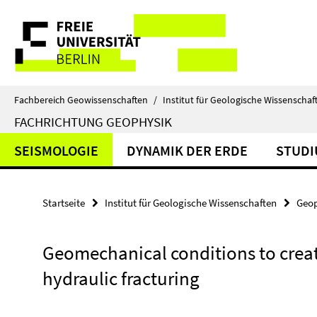
Springe
Service-
direkt
zu
Navigation
Inhalt
Fachbereich Geowissenschaften
/
Institut für Geologische Wissenschaf
FACHRICHTUNG GEOPHYSIK
SEISMOLOGIE
DYNAMIK DER ERDE
STUD
Startseite
Institut für Geologische Wissenschaften
Geop
Geomechanical conditions to crea
hydraulic fracturing