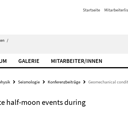
Startseite
Mitarbeiterli
ten
/
IUM
GALERIE
MITARBEITER/INNEN
hysik
Seismologie
Konferenzbeiträge
Geomechanical conditi
te half-moon events during