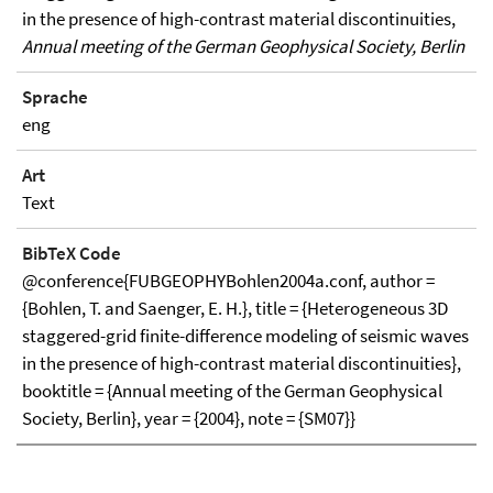
in the presence of high-contrast material discontinuities,
Annual meeting of the German Geophysical Society, Berlin
Sprache
eng
Art
Text
BibTeX Code
@conference{FUBGEOPHYBohlen2004a.conf, author =
{Bohlen, T. and Saenger, E. H.}, title = {Heterogeneous 3D
staggered-grid finite-difference modeling of seismic waves
in the presence of high-contrast material discontinuities},
booktitle = {Annual meeting of the German Geophysical
Society, Berlin}, year = {2004}, note = {SM07}}