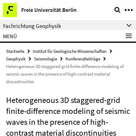
Springe
Service-
Freie Universität Berlin
direkt
Navigation
zu
Fachrichtung Geophysik
Inhalt
MENÜ
Startseite
Institut für Geologische Wissenschaften
Geophysik
Seismologie
Konferenzbeiträge
Heterogeneous 3D staggered-grid finite-difference modeling of
seismic waves in the presence of high-contrast material
discontinuities
Heterogeneous 3D staggered-grid
finite-difference modeling of seismic
waves in the presence of high-
contrast material discontinuities