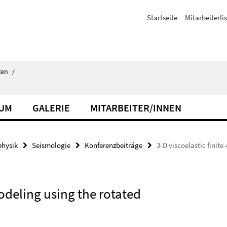
Startseite
Mitarbeiterli
ten
/
IUM
GALERIE
MITARBEITER/INNEN
hysik
Seismologie
Konferenzbeiträge
3-D viscoelastic finite
modeling using the rotated