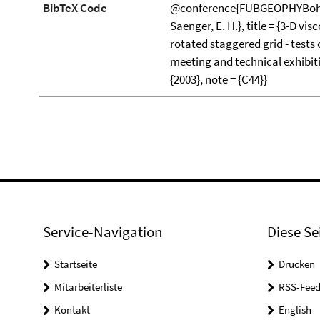
BibTeX Code
@conference{FUBGEOPHYBohlen
Saenger, E. H.}, title = {3-D vi
rotated staggered grid - tests
meeting and technical exhibiti
{2003}, note = {C44}}
Service-Navigation
Diese Se
Startseite
Drucken
Mitarbeiterliste
RSS-Feed
Kontakt
English