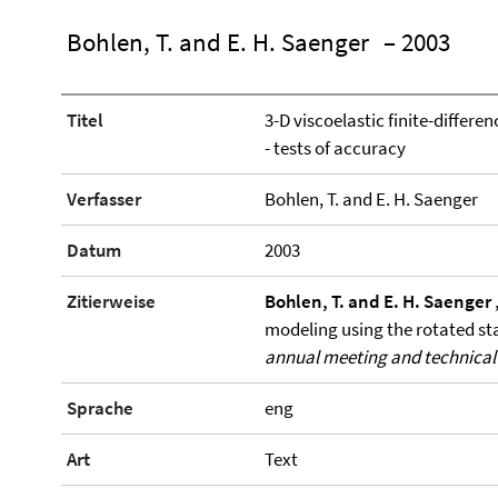
Bohlen, T. and E. H. Saenger
– 2003
Titel
3-D viscoelastic finite-differ
- tests of accuracy
Verfasser
Bohlen, T. and E. H. Saenger
Datum
2003
Zitierweise
Bohlen, T. and E. H. Saenger
modeling using the rotated sta
annual meeting and technical 
Sprache
eng
Art
Text