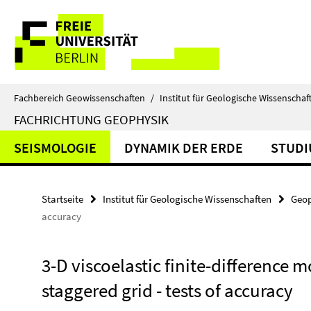
Springe
Service-
direkt
zu
Navigation
Inhalt
Fachbereich Geowissenschaften
/
Institut für Geologische Wissenschaf
FACHRICHTUNG GEOPHYSIK
SEISMOLOGIE
DYNAMIK DER ERDE
STUD
Startseite
Institut für Geologische Wissenschaften
Geop
accuracy
3-D viscoelastic finite-difference 
staggered grid - tests of accuracy