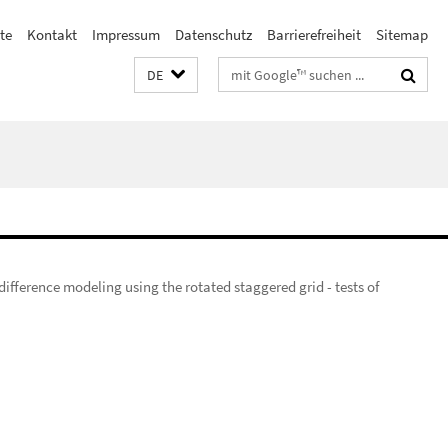
ste
Kontakt
Impressum
Datenschutz
Barrierefreiheit
Sitemap
Suchbegriffe
DE
-difference modeling using the rotated staggered grid - tests of