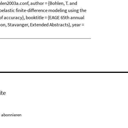
2003a.conf, author = {Bohlen, T. and
scoelastic finite-difference modeling using the
 of accuracy}, booktitle = {EAGE 65th annual
on, Stavanger, Extended Abstracts}, year =
ite
 abonnieren