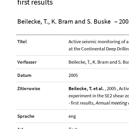
first results
Beilecke, T., K. Bram and S. Buske
– 200
Titel
Active seismic monitoring of a
at the Continental Deep Drilling
Verfasser
Beilecke, T., K. Bram and S. Bu
Datum
2005
Zitierweise
Beilecke, T. et al.
, 2005 , Acti
experiment in the SE2 shear zo
- first results,
Annual meeting o
Sprache
eng