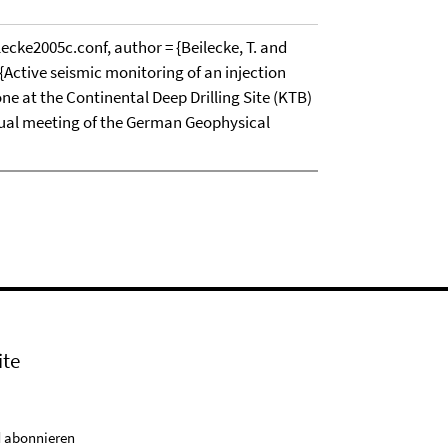
e2005c.conf, author = {Beilecke, T. and
= {Active seismic monitoring of an injection
ne at the Continental Deep Drilling Site (KTB)
Annual meeting of the German Geophysical
ite
 abonnieren