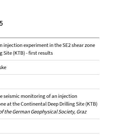
5
n injection experiment in the SE2 shear zone
 Site (KTB) - first results
ske
ve seismic monitoring of an injection
ne at the Continental Deep Drilling Site (KTB)
f the German Geophysical Society, Graz