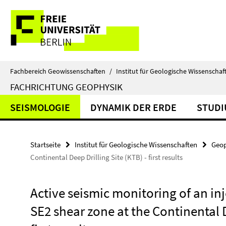
Springe
Service-
direkt
zu
Navigation
Inhalt
Fachbereich Geowissenschaften
/
Institut für Geologische Wissenschaf
FACHRICHTUNG GEOPHYSIK
SEISMOLOGIE
DYNAMIK DER ERDE
STUD
Startseite
Institut für Geologische Wissenschaften
Geop
Continental Deep Drilling Site (KTB) - first results
Active seismic monitoring of an in
SE2 shear zone at the Continental D