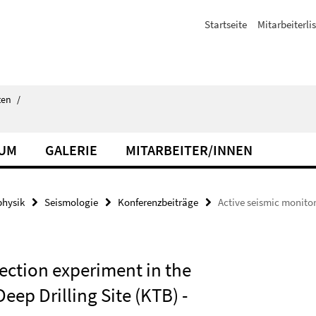
Startseite
Mitarbeiterli
ten
/
IUM
GALERIE
MITARBEITER/INNEN
hysik
Seismologie
Konferenzbeiträge
Active seismic monitor
jection experiment in the
eep Drilling Site (KTB) -