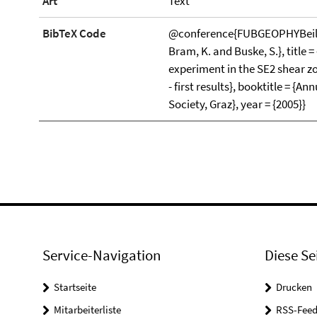
Art
Text
BibTeX Code
@conference{FUBGEOPHYBeileck
Bram, K. and Buske, S.}, title 
experiment in the SE2 shear zo
- first results}, booktitle = {
Society, Graz}, year = {2005}}
Service-Navigation
Diese Se
Startseite
Drucken
Mitarbeiterliste
RSS-Feed