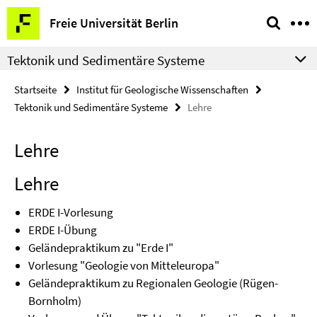
Springe
Service-
Freie Universität Berlin
direkt
Navigation
zu
Tektonik und Sedimentäre Systeme
Inhalt
Startseite
Institut für Geologische Wissenschaften
Tektonik und Sedimentäre Systeme
Lehre
Lehre
Lehre
ERDE I-Vorlesung
ERDE I-Übung
Geländepraktikum zu "Erde I"
Vorlesung "Geologie von Mitteleuropa"
Geländepraktikum zu Regionalen Geologie (Rügen-
Bornholm)