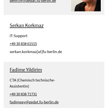
behrchr@zedat.fu-berlin.de
Serkan Korkmaz
IT-Support
+49 30 838 61515
serkan.korkmaz[at]fu-berlin.de
Fadime Yildirim
CTA (Chemisch technische-
Assistentin)
+49 30 838 71731
fadimeay@zedat.fu-berlin.de