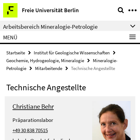
Springe
Service-
Freie Universität Berlin
direkt
Navigation
zu
Arbeitsbereich Mineralogie-Petrologie
Inhalt
MENÜ
Startseite
Institut für Geologische Wissenschaften
Geochemie, Hydrogeologie, Mineralogie
Mineralogie-
Petrologie
Mitarbeitende
Technische Angestellte
Technische Angestellte
Christiane Behr
Präparationslabor
+49 30 838 70515