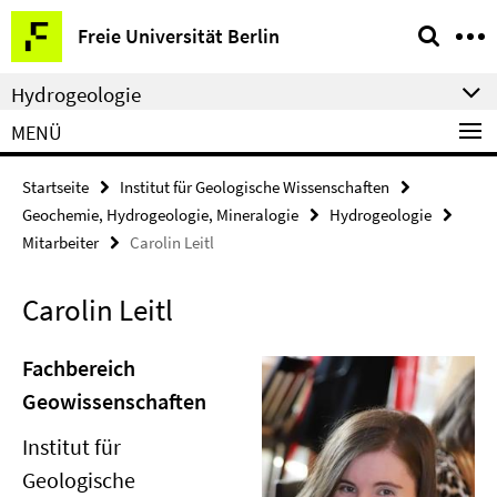
Springe
Service-
Freie Universität Berlin
direkt
Navigation
zu
Hydrogeologie
Inhalt
MENÜ
Startseite
Institut für Geologische Wissenschaften
Geochemie, Hydrogeologie, Mineralogie
Hydrogeologie
Mitarbeiter
Carolin Leitl
Carolin Leitl
Fachbereich
Geowissenschaften
Institut für
Geologische