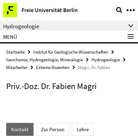
Springe
Service-
Freie Universität Berlin
direkt
Navigation
zu
Hydrogeologie
Inhalt
MENÜ
Startseite
Institut für Geologische Wissenschaften
Geochemie, Hydrogeologie, Mineralogie
Hydrogeologie
Mitarbeiter
Externe Dozenten
Magri, Dr. Fabien
Priv.-Doz. Dr. Fabien Magri
Kontakt
Zur Person
Lehre