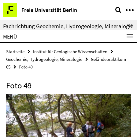
Springe
Service-
Freie Universität Berlin
direkt
Navigation
zu
Fachrichtung Geochemie, Hydrogeologie, Mineralogie
Inhalt
MENÜ
Startseite
Institut für Geologische Wissenschaften
Geochemie, Hydrogeologie, Mineralogie
Geländepraktikum
05
Foto 49
Foto 49