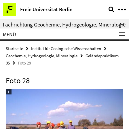
Springe
Service-
Freie Universität Berlin
direkt
Navigation
zu
Fachrichtung Geochemie, Hydrogeologie, Mineralogie
Inhalt
MENÜ
Startseite
Institut für Geologische Wissenschaften
Geochemie, Hydrogeologie, Mineralogie
Geländepraktikum
05
Foto 28
Foto 28