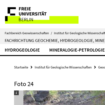
Springe
Service-
direkt
zu
Navigation
Inhalt
Fachbereich Geowissenschaften
/
Institut für Geologische Wissenschaf
FACHRICHTUNG GEOCHEMIE, HYDROGEOLOGIE, MINE
HYDROGEOLOGIE
MINERALOGIE-PETROLOGIE
Startseite
Institut für Geologische Wissenschaften
Geoc
Foto 24