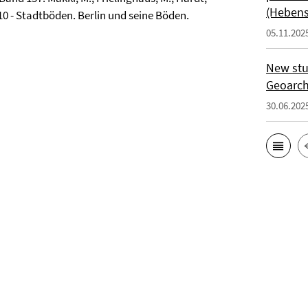
(Hebenst
10 - Stadtböden. Berlin und seine Böden.
05.11.202
New stu
Geoarch
30.06.202