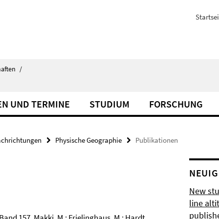
Startsei
haften
/
EN UND TERMINE
STUDIUM
FORSCHUNG
achrichtungen
Physische Geographie
Publikationen
NEUIG
New stu
line al
publishe
and 157. Makki, M.; Frielinghaus, M.; Hardt,