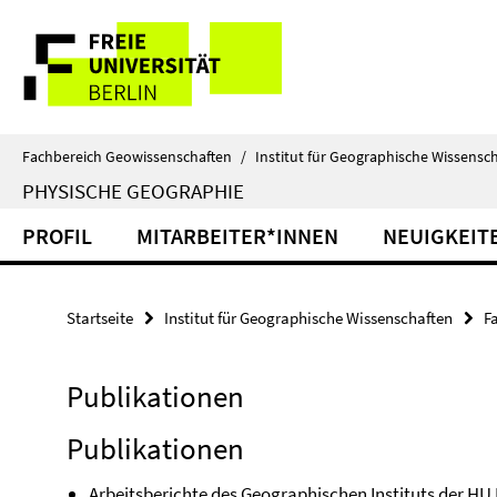
Springe
Service-
direkt
zu
Navigation
Inhalt
Fachbereich Geowissenschaften
/
Institut für Geographische Wissensc
PHYSISCHE GEOGRAPHIE
PROFIL
MITARBEITER*INNEN
NEUIGKEIT
Startseite
Institut für Geographische Wissenschaften
F
Publikationen
Publikationen
Arbeitsberichte des Geographischen Instituts der HU B