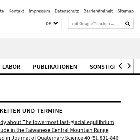
te
Kontakt
Impressum
Datenschutz
Barrierefreiheit
Sitemap
Suchbegriffe
DE
LABOR
PUBLIKATIONEN
SONSTIGES
KEITEN UND TERMINE
dy about The lowermost last‐glacial equilibrium
titude in the Taiwanese Central Mountain Range
d in Journal of Quaternary Science 40 (5), 831-846