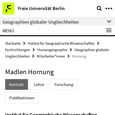
Springe
Service-
Freie Universität Berlin
direkt
Navigation
zu
Geographien globaler Ungleichheiten
Inhalt
MENÜ
Startseite
Institut für Geographische Wissenschaften
Fachrichtungen
Humangeographie
Geographien globaler
Ungleichheiten
Mitarbeiter*innen
Hornung
Madlen Hornung
Kontakt
Lehre
Forschung
Publikationen
Institut für Geographische Wissenschaften