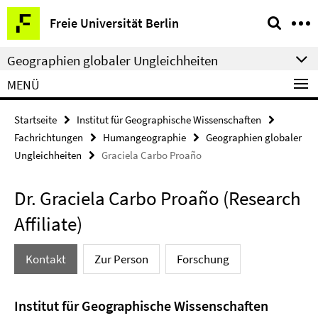
Springe
Service-
Freie Universität Berlin
direkt
Navigation
zu
Geographien globaler Ungleichheiten
Inhalt
MENÜ
Startseite
Institut für Geographische Wissenschaften
Fachrichtungen
Humangeographie
Geographien globaler
Ungleichheiten
Graciela Carbo Proaño
Dr. Graciela Carbo Proaño (Research
Affiliate)
Kontakt
Zur Person
Forschung
Institut für Geographische Wissenschaften