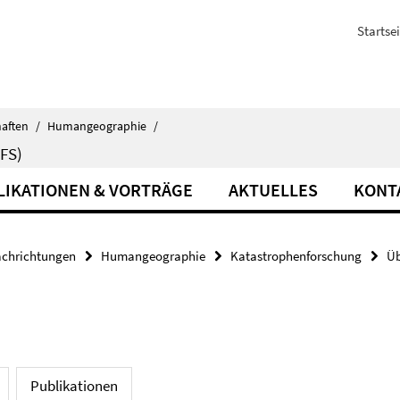
Startsei
haften
/
Humangeographie
/
FS)
LIKATIONEN & VORTRÄGE
AKTUELLES
KONT
achrichtungen
Humangeographie
Katastrophenforschung
Üb
Publikationen