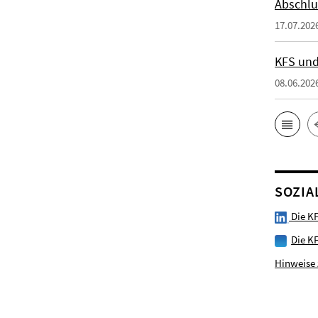
Abschlu
17.07.202
KFS und
08.06.202
SOZIA
Die KF
Die K
Hinweise 