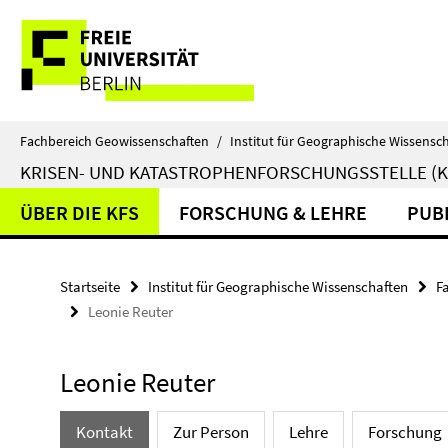
Springe
Service-
direkt
zu
Navigation
Inhalt
Fachbereich Geowissenschaften
/
Institut für Geographische Wissensc
KRISEN- UND KATASTROPHENFORSCHUNGSSTELLE (K
ÜBER DIE KFS
FORSCHUNG & LEHRE
PUB
Startseite
Institut für Geographische Wissenschaften
F
Leonie Reuter
Leonie Reuter
Kontakt
Zur Person
Lehre
Forschung