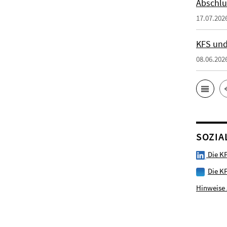
Abschlu
17.07.202
KFS und
08.06.202
SOZIA
Die KF
Die K
Hinweise 