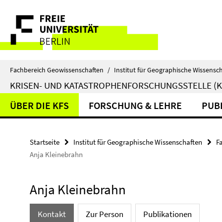
Springe
Service-
direkt
zu
Navigation
Inhalt
Fachbereich Geowissenschaften
/
Institut für Geographische Wissensc
KRISEN- UND KATASTROPHENFORSCHUNGSSTELLE (K
ÜBER DIE KFS
FORSCHUNG & LEHRE
PUB
Startseite
Institut für Geographische Wissenschaften
F
Anja Kleinebrahn
Anja Kleinebrahn
Kontakt
Zur Person
Publikationen