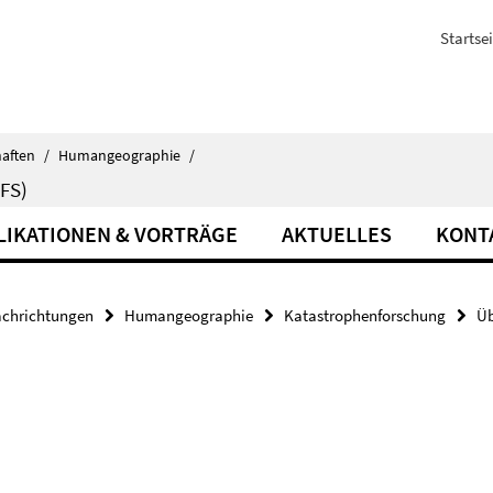
Startsei
haften
/
Humangeographie
/
FS)
LIKATIONEN & VORTRÄGE
AKTUELLES
KONT
achrichtungen
Humangeographie
Katastrophenforschung
Üb