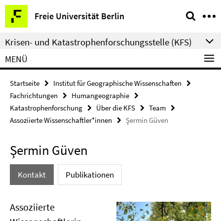
Springe
Service-
Freie Universität Berlin
direkt
Navigation
zu
Krisen- und Katastrophenforschungsstelle (KFS)
Inhalt
MENÜ
Startseite
Institut für Geographische Wissenschaften
Fachrichtungen
Humangeographie
Katastrophenforschung
Über die KFS
Team
Assoziierte Wissenschaftler*innen
Şermin Güven
Şermin Güven
Kontakt
Publikationen
Assoziierte