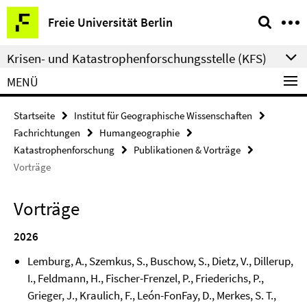
Springe
Service-
Freie Universität Berlin
direkt
Navigation
zu
Krisen- und Katastrophenforschungsstelle (KFS)
Inhalt
MENÜ
Startseite
Institut für Geographische Wissenschaften
Fachrichtungen
Humangeographie
Katastrophenforschung
Publikationen & Vorträge
Vorträge
Vorträge
2026
Lemburg, A., Szemkus, S., Buschow, S., Dietz, V., Dillerup,
I., Feldmann, H., Fischer-Frenzel, P., Friederichs, P.,
Grieger, J., Kraulich, F., León-FonFay, D., Merkes, S. T.,