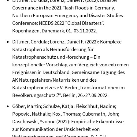
Dittmer, Cordula; Lorenz, Daniel F. (2022): Disaster
Governance in the 2021 Flash Floods in Germany.
Northern European Emergency and Disaster Studies
Conference: NEEDS 2022 “Global Disasters”.
Kopenhagen, Dänemark, 01.-03.11.2022.
Dittmer, Cordula; Lorenz, Daniel F. (2022): Komplexe
Katastrophen als Herausforderung für
Katastrophenschutz und -forschung – Ein
konzeptioneller Vorschlag zum Vergleich von extremen
Ereignissen in Deutschland. Gemeinsame Tagung des
AK Naturgefahren/Naturrisiken und des
Katastrophennetzes e.V. Berlin „Transformationen im
Bevölkerungsschutz!?“. Berlin, 26.-27.09.2022.
Göber, Martin; Schulze, Katja; Fleischhut, Nadine;
Popovic, Nathalie; Kox, Thomas; Gubernath, John;
Daschowski, Yvonne (2022): Empirische Erkenntnisse
zur Kommunikation der Unsicherheit von
Wettervorhersagen und Warnungen. D-A-CH