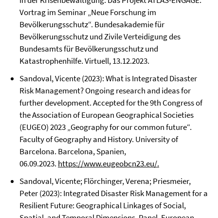
in der Krisenbewältigung. Das Projekt ATLAS-ENGAGE.
Vortrag im Seminar „Neue Forschung im
Bevölkerungsschutz“. Bundesakademie für
Bevölkerungsschutz und Zivile Verteidigung des
Bundesamts für Bevölkerungsschutz und
Katastrophenhilfe. Virtuell, 13.12.2023.
Sandoval, Vicente (2023): What is Integrated Disaster
Risk Management? Ongoing research and ideas for
further development. Accepted for the 9th Congress of
the Association of European Geographical Societies
(EUGEO) 2023 „Geography for our common future“.
Faculty of Geography and History. University of
Barcelona. Barcelona, Spanien,
06.09.2023.
https://www.eugeobcn23.eu/
.
Sandoval, Vicente; Flörchinger, Verena; Priesmeier,
Peter (2023): Integrated Disaster Risk Management for a
Resilient Future: Geographical Linkages of Social,
Spatial, and Temporal Dimensions. Panel. European