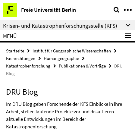
Springe
Service-
Freie Universität Berlin
direkt
Navigation
zu
Krisen- und Katastrophenforschungsstelle (KFS)
Inhalt
MENÜ
Startseite
Institut für Geographische Wissenschaften
Fachrichtungen
Humangeographie
Katastrophenforschung
Publikationen & Vorträge
DRU
Blog
DRU Blog
Im DRU Blog geben Forschende der KFS Einblicke in ihre
Arbeit, stellen laufende Projekte vor und diskutieren
aktuelle Entwicklungen im Bereich der
Katastrophenforschung