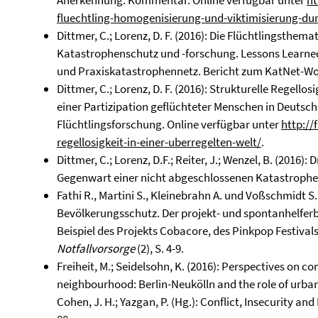
Anerkennung. Kommentar. Online verfügbar unter
ht
fluechtling-homogenisierung-und-viktimisierung-dur
Dittmer, C.; Lorenz, D. F. (2016): Die Flüchtlingsthem
Katastrophenschutz und -forschung. Lessons Learne
und Praxiskatastrophennetz. Bericht zum KatNet-W
Dittmer, C.; Lorenz, D. F. (2016): Strukturelle Regellos
einer Partizipation geflüchteter Menschen in Deutsc
Flüchtlingsforschung. Online verfügbar unter
http://
regellosigkeit-in-einer-uberregelten-welt/
.
Dittmer, C.; Lorenz, D.F.; Reiter, J.; Wenzel, B. (2016
Gegenwart einer nicht abgeschlossenen Katastrophe.
Fathi R., Martini S., Kleinebrahn A. und Voßschmidt S.
Bevölkerungsschutz. Der projekt- und spontanhelfe
Beispiel des Projekts Cobacore, des Pinkpop Festival
Notfallvorsorge
(2), S. 4-9.
Freiheit, M.; Seidelsohn, K. (2016): Perspectives on co
neighbourhood: Berlin-Neukölln and the role of urban g
Cohen, J. H.; Yazgan, P. (Hg.): Conflict, Insecurity an