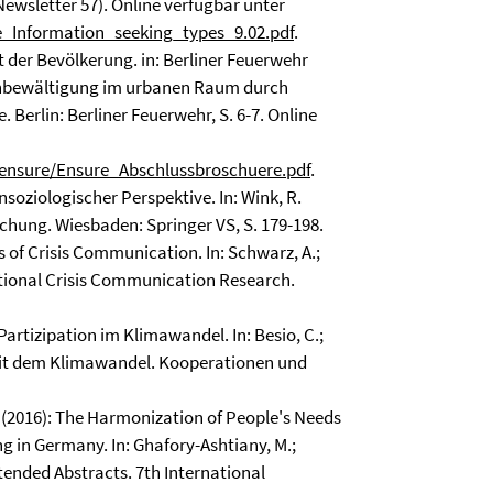
ewsletter 57). Online verfügbar unter
_Information_seeking_types_9.02.pdf
.
keit der Bevölkerung. in: Berliner Feuerwehr
enbewältigung im urbanen Raum durch
erlin: Berliner Feuerwehr, S. 6-7. Online
ensure/Ensure_Abschlussbroschuere.pdf
.
nsoziologischer Perspektive. In: Wink, R.
rschung. Wiesbaden: Springer VS, S. 179-198.
ns of Crisis Communication. In: Schwarz, A.;
national Crisis Communication Research.
 Partizipation im Klimawandel. In: Besio, C.;
mit dem Klimawandel. Kooperationen und
, M. (2016): The Harmonization of People's Needs
g in Germany. In: Ghafory-Ashtiany, M.;
xtended Abstracts. 7th International