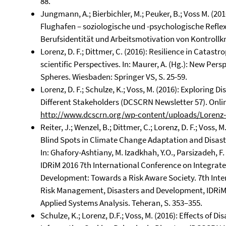
88.
Jungmann, A.; Bierbichler, M.; Peuker, B.; Voss M. (20
Flughafen – soziologische und -psychologische Reflex
Berufsidentität und Arbeitsmotivation von Kontrollkrä
Lorenz, D. F.; Dittmer, C. (2016): Resilience in Catas
scientific Perspectives. In: Maurer, A. (Hg.): New Per
Spheres. Wiesbaden: Springer VS, S. 25-59.
Lorenz, D. F.; Schulze, K.; Voss, M. (2016): Exploring 
Different Stakeholders (DCSCRN Newsletter 57). Onli
http://www.dcscrn.org/wp-content/uploads/Lorenz-S
Reiter, J.; Wenzel, B.; Dittmer, C.; Lorenz, D. F.; Voss
Blind Spots in Climate Change Adaptation and Disas
In: Ghafory-Ashtiany, M. Izadkhah, Y.O., Parsizadeh, F
IDRiM 2016 7th International Conference on Integrat
Development: Towards a Risk Aware Society. 7th Inte
Risk Management, Disasters and Development, IDRiM 20
Applied Systems Analysis. Teheran, S. 353–355.
Schulze, K.; Lorenz, D.F.; Voss, M. (2016): Effects of D