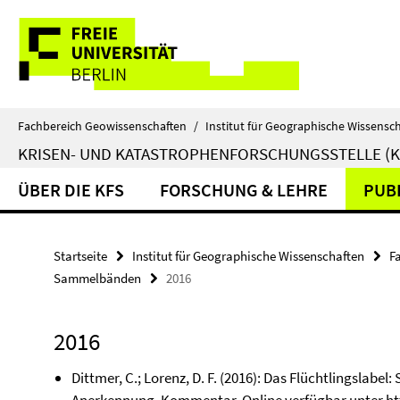
Springe
Service-
direkt
zu
Navigation
Inhalt
Fachbereich Geowissenschaften
/
Institut für Geographische Wissensc
KRISEN- UND KATASTROPHENFORSCHUNGSSTELLE (K
ÜBER DIE KFS
FORSCHUNG & LEHRE
PUB
Startseite
Institut für Geographische Wissenschaften
F
Sammelbänden
2016
2016
Dittmer, C.; Lorenz, D. F. (2016): Das Flüchtlingslabe