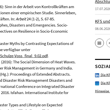
Abschlu
16): Sinn in der Arbeit von Kontrollkräften am
17.07.202
ionen einer empirischen Studie. Sinnerleben,
ften. In:
Arbeit
24 (1-2), S. 67-85.
KFS und
trophes, Disasters and Emergencies. Socio-
08.06.202
spectives on Resilience in Socio-Economic
Disaster Myths by Contrasting Expectations of
ne verfügbar unter
chulze-Voss_final_9.02.pdf
.
, M. (2016): The Social Dimension of Heat Waves.
SOZIA
ter Risk Management in Germany and India.
. (Hg.): Proceedings of Extended Abstracts.
Die KF
ed Disaster Risk Management Disasters and
Die K
rnational Conference on Integrated Disaster
Hinweise 
16. Isfahan. International Institute for
isaster Types and Lifestyle on Expected