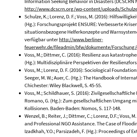
Information Seeking Behavior in Disasters (DCSCRN N
http://www.dcscrn.org/wp-content/uploads/Schulze
Schulze, K.; Lorenz, D. F.; Voss, M. (2016): Hilfswillig
(Hg.): Forschungsprojekt ENSURE: Verbesserte Kris
situationsbezogene Helferkonzepte und Warnsysteme. B
verfügbar unter
http://www.berliner-
feuerwehr.de/fileadmin/bfw/dokumente/Forschung/
Voss, M.; Dittmer, C. (2016): Resilienz aus katastrophe
(Hg.): Multidisziplinäre Perspektiven der Resilienzfo
Voss, M.; Lorenz, D. F. (2016): Sociological Foundatio
Seeger, M. W.; Auer, C. (Hg.): The Handbook of Inter
Chichester: Wiley Blackwell, S. 45-55.
Voss, M.; Schildhauer, S. (2016): Zivilgesellschaftliche
Romano, G. (Hg.): Zum gesellschaftlichen Umgang 
Kollisionen. Baden-Baden: Nomos, S. 117-148.
Wenzel, B.; Reiter, J.; Dittmer, C.; Lorenz, D.F.; Voss
and Professional NGO Assistance. The Case of Floodin
Izadkhah, Y.O.; Parsizadeh, F. (Hg.): Proceedings of E