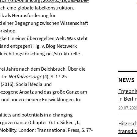
tps://zib-online.org/2016/05/19/das-label-
ch-eine-globale-labelkonstruktion
.
atik als Herausforderung für
d einer Begegnung zwischen Wissenschaft
orkshop.
igkeit in einer überregelten Welt. Was steht
hland entgegen? Hg. v. Blog Netzwerk
fluechtlingsforschung.net/strukturelle-
): Drei Jahre nach dem Deichbruch. Über die
 In:
Notfallvorsorge
(4), S. 17-25.
NEWS
 (2016): Social Media und
Ergebni
rbezogene Ansatz und das große Ganze am
in Berli
s und andere neuere Entwicklungen. In:
29.07.202
nflicts and potentials in a changing
overnance (Chapter 7). In: Sirkeci, I.;
Hitzesc
d Mobility. London: Transnational Press, S. 77-
transdis