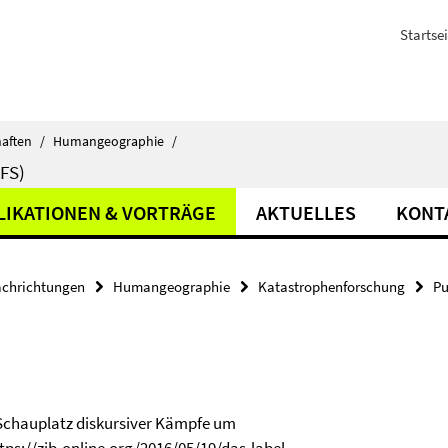
Startsei
haften
/
Humangeographie
/
FS)
LIKATIONEN & VORTRÄGE
AKTUELLES
KONT
achrichtungen
Humangeographie
Katastrophenforschung
Pu
l: Schauplatz diskursiver Kämpfe um