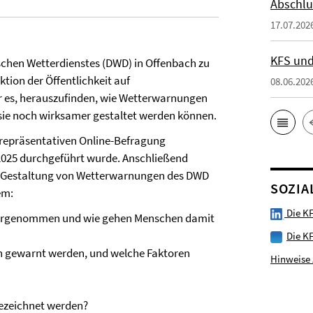
Abschlu
17.07.202
KFS und
schen Wetterdienstes (DWD) in Offenbach zu
ion der Öffentlichkeit auf
08.06.202
ar es, herauszufinden, wie Wetterwarnungen
ie noch wirksamer gestaltet werden können.
r repräsentativen Online-Befragung
t 2025 durchgeführt wurde. Anschließend
ge Gestaltung von Wetterwarnungen des DWD
SOZIA
em:
Die KF
ahrgenommen und wie gehen Menschen damit
Die K
n gewarnt werden, und welche Faktoren
Hinweise 
bezeichnet werden?