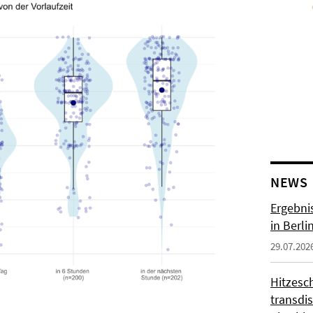
NEWS
Ergebni
in Berli
29.07.202
Hitzesc
transdis