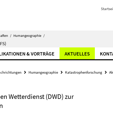
Startsei
haften
/
Humangeographie
/
FS)
LIKATIONEN & VORTRÄGE
AKTUELLES
KONT
achrichtungen
Humangeographie
Katastrophenforschung
Ak
n Wetterdienst (DWD) zur
n