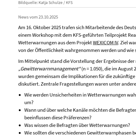
Bildquelle: Katja Schulze / KFS
News vom 23.10.2025
Am 16. Oktober 2025 trafen sich Mitarbeitende des Deut
einem Workshop mit dem KFS-geführten Teilprojekt Reakt
Wetterwarnungen aus dem Projekt
WEXICOM IV
. Ziel w
von der Öffentlichkeit wahrgenommen werden und wie s
Im Mittelpunkt stand die Vorstellung der Ergebnisse de
„Gewitterwarnmanagement“
(n = 1.050), die im Augus
wurden gemeinsam die Implikationen für die zukünfti
diskutiert. Zentrale Fragestellungen waren unter ander
Wie werden Unsicherheiten in Wetterwarnungen w
um?
Wann und über welche Kanäle möchten die Befragte
beeinflussen diese Präferenzen?
Was wissen die Befragten über Wetterwarnungen?
Wie sollten die verschiedenen Gewitterwarnphasen 