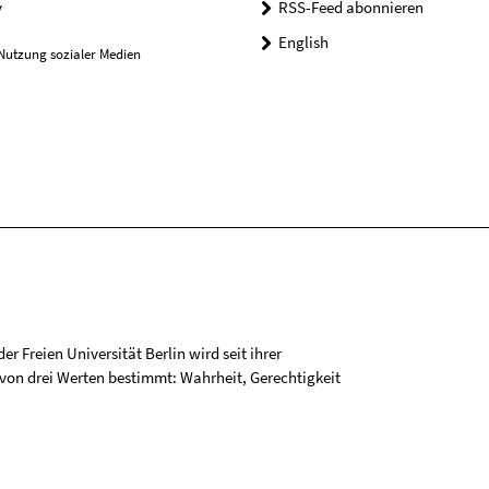
y
RSS-Feed abonnieren
English
Nutzung sozialer Medien
r Freien Universität Berlin wird seit ihrer
on drei Werten bestimmt: Wahrheit, Gerechtigkeit