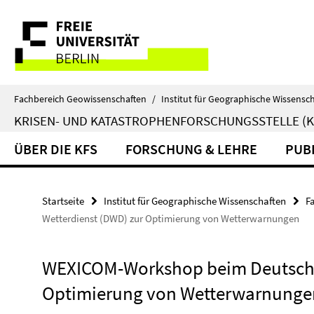
Springe
Service-
direkt
zu
Navigation
Inhalt
Fachbereich Geowissenschaften
/
Institut für Geographische Wissensc
KRISEN- UND KATASTROPHENFORSCHUNGSSTELLE (K
ÜBER DIE KFS
FORSCHUNG & LEHRE
PUB
Startseite
Institut für Geographische Wissenschaften
F
Wetterdienst (DWD) zur Optimierung von Wetterwarnungen
WEXICOM-Workshop beim Deutsche
Optimierung von Wetterwarnunge