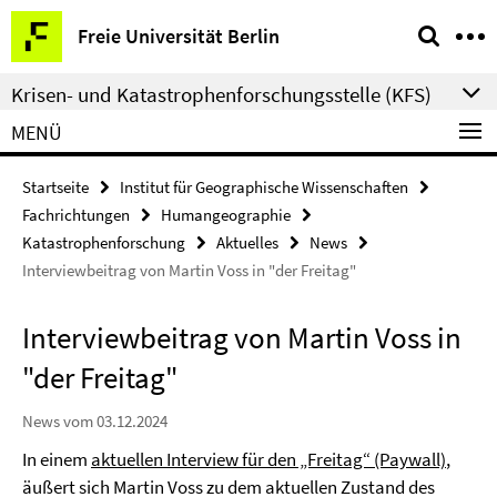
Springe
Service-
Freie Universität Berlin
direkt
Navigation
zu
Krisen- und Katastrophenforschungsstelle (KFS)
Inhalt
MENÜ
Startseite
Institut für Geographische Wissenschaften
Fachrichtungen
Humangeographie
Katastrophenforschung
Aktuelles
News
Interviewbeitrag von Martin Voss in "der Freitag"
Interviewbeitrag von Martin Voss in
"der Freitag"
News vom 03.12.2024
In einem
aktuellen Interview für den „Freitag“ (Paywall)
,
äußert sich Martin Voss zu dem aktuellen Zustand des