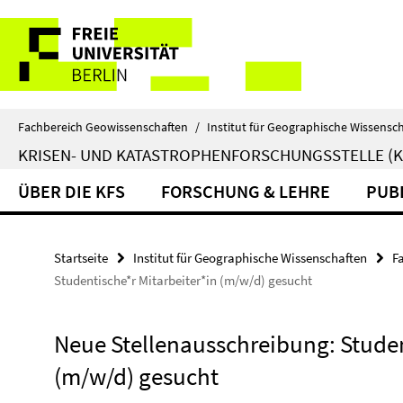
Springe
Service-
direkt
zu
Navigation
Inhalt
Fachbereich Geowissenschaften
/
Institut für Geographische Wissensc
KRISEN- UND KATASTROPHENFORSCHUNGSSTELLE (K
ÜBER DIE KFS
FORSCHUNG & LEHRE
PUB
Startseite
Institut für Geographische Wissenschaften
F
Studentische*r Mitarbeiter*in (m/w/d) gesucht
Neue Stellenausschreibung: Studen
(m/w/d) gesucht