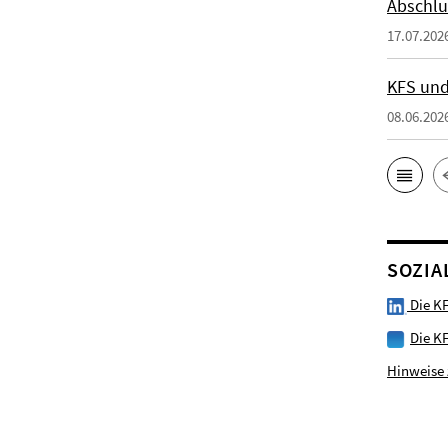
Abschlu
17.07.202
KFS und
08.06.202
SOZIA
Die KF
Die K
Hinweise 