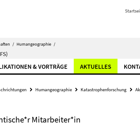
Startsei
haften
/
Humangeographie
/
FS)
LIKATIONEN & VORTRÄGE
AKTUELLES
KONT
achrichtungen
Humangeographie
Katastrophenforschung
Ak
tische*r Mitarbeiter*in