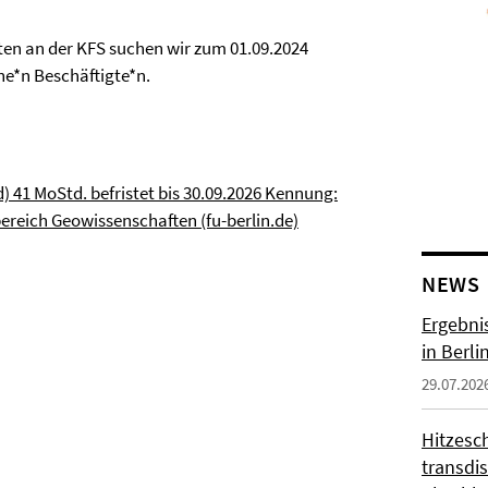
ten an der KFS suchen wir zum 01.09.2024
e*n Beschäftigte*n.
) 41 MoStd. befristet bis 30.09.2026 Kennung:
eich Geowissenschaften (fu-berlin.de)
NEWS
Ergebni
in Berli
29.07.202
Hitzesc
transdis