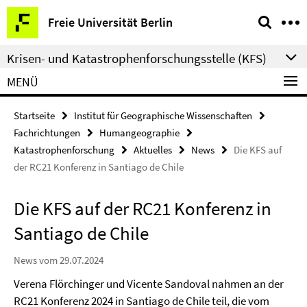
Springe
Service-
Freie Universität Berlin
direkt
Navigation
zu
Krisen- und Katastrophenforschungsstelle (KFS)
Inhalt
MENÜ
Startseite
Institut für Geographische Wissenschaften
Fachrichtungen
Humangeographie
Katastrophenforschung
Aktuelles
News
Die KFS auf
der RC21 Konferenz in Santiago de Chile
Die KFS auf der RC21 Konferenz in
Santiago de Chile
News vom 29.07.2024
Verena Flörchinger und Vicente Sandoval nahmen an der
RC21 Konferenz 2024 in Santiago de Chile teil, die vom