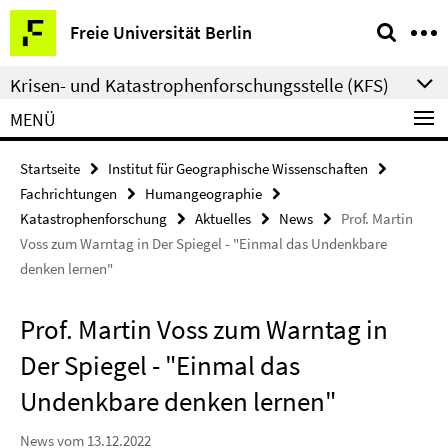
Springe
Service-
Freie Universität Berlin
direkt
Navigation
zu
Krisen- und Katastrophenforschungsstelle (KFS)
Inhalt
MENÜ
Startseite
Institut für Geographische Wissenschaften
Fachrichtungen
Humangeographie
Katastrophenforschung
Aktuelles
News
Prof. Martin
Voss zum Warntag in Der Spiegel - "Einmal das Undenkbare
denken lernen"
Prof. Martin Voss zum Warntag in
Der Spiegel - "Einmal das
Undenkbare denken lernen"
News vom 13.12.2022