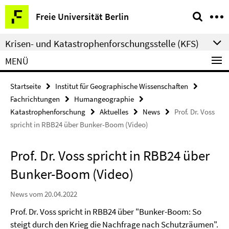
Springe
Service-
Freie Universität Berlin
direkt
Navigation
zu
Krisen- und Katastrophenforschungsstelle (KFS)
Inhalt
MENÜ
Startseite
Institut für Geographische Wissenschaften
Fachrichtungen
Humangeographie
Katastrophenforschung
Aktuelles
News
Prof. Dr. Voss
spricht in RBB24 über Bunker-Boom (Video)
Prof. Dr. Voss spricht in RBB24 über
Bunker-Boom (Video)
News vom 20.04.2022
Prof. Dr. Voss spricht in RBB24 über "Bunker-Boom: So
steigt durch den Krieg die Nachfrage nach Schutzräumen".