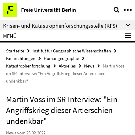
Springe
Service-
Freie Universität Berlin
direkt
Navigation
zu
Krisen- und Katastrophenforschungsstelle (KFS)
Inhalt
MENÜ
Startseite
Institut für Geographische Wissenschaften
Fachrichtungen
Humangeographie
Katastrophenforschung
Aktuelles
News
Martin Voss
im SR-Interview: "Ein Angriffskrieg dieser Art erschien
undenkbar"
Martin Voss im SR-Interview: "Ein
Angriffskrieg dieser Art erschien
undenkbar"
News vom 25.02.2022