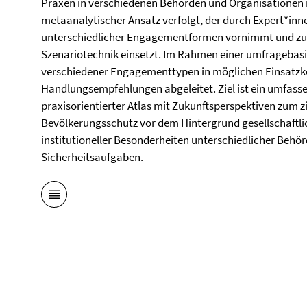
Praxen in verschiedenen Behörden und Organisationen m
metaanalytischer Ansatz verfolgt, der durch Expert*inn
unterschiedlicher Engagementformen vornimmt und zur
Szenariotechnik einsetzt. Im Rahmen einer umfragebas
verschiedener Engagementtypen in möglichen Einsatzko
Handlungsempfehlungen abgeleitet. Ziel ist ein umfasse
praxisorientierter Atlas mit Zukunftsperspektiven zum 
Bevölkerungsschutz vor dem Hintergrund gesellschaftli
institutioneller Besonderheiten unterschiedlicher Behö
Sicherheitsaufgaben.