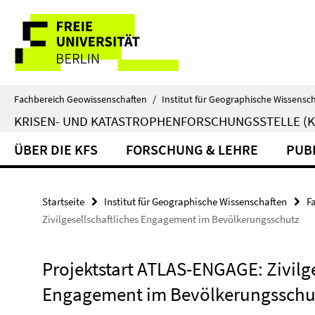
Springe
Service-
direkt
zu
Navigation
Inhalt
Fachbereich Geowissenschaften
/
Institut für Geographische Wissensc
KRISEN- UND KATASTROPHENFORSCHUNGSSTELLE (K
ÜBER DIE KFS
FORSCHUNG & LEHRE
PUB
Startseite
Institut für Geographische Wissenschaften
F
Zivilgesellschaftliches Engagement im Bevölkerungsschutz
Projektstart ATLAS-ENGAGE: Zivilge
Engagement im Bevölkerungsschu