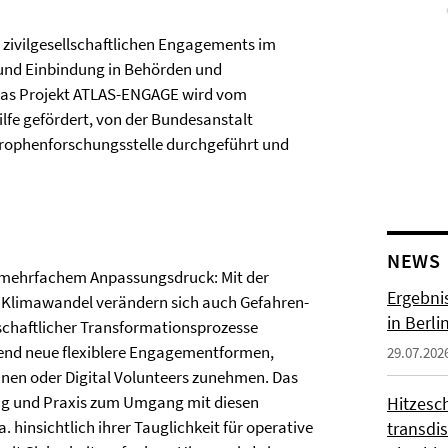
s zivilgesellschaftlichen Engagements im
 und Einbindung in Behörden und
 Das Projekt ATLAS-ENGAGE wird vom
fe gefördert, von der Bundesanstalt
strophenforschungsstelle durchgeführt und
NEWS
r mehrfachem Anpassungsdruck: Mit der
Ergebni
m Klimawandel verändern sich auch Gefahren-
in Berli
lschaftlicher Transformationsprozesse
end neue flexiblere Engagementformen,
29.07.202
nen oder Digital Volunteers zunehmen. Das
ng und Praxis zum Umgang mit diesen
Hitzesc
 hinsichtlich ihrer Tauglichkeit für operative
transdis