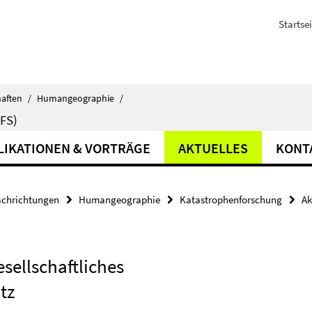
Startsei
haften
/
Humangeographie
/
FS)
LIKATIONEN & VORTRÄGE
AKTUELLES
KONT
achrichtungen
Humangeographie
Katastrophenforschung
Ak
sellschaftliches
tz