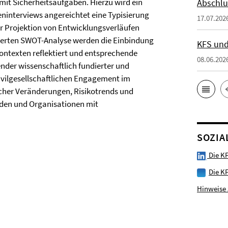
it Sicherheitsaufgaben. Hierzu wird ein
Abschlu
eninterviews angereichtet eine Typisierung
17.07.202
 Projektion von Entwicklungsverläufen
ierten SWOT-Analyse werden die Einbindung
KFS und
ntexten reflektiert und entsprechende
08.06.202
nder wissenschaftlich fundierter und
zivilgesellschaftlichen Engagement im
cher Veränderungen, Risikotrends und
rden und Organisationen mit
SOZIA
Die KF
Die K
Hinweise 