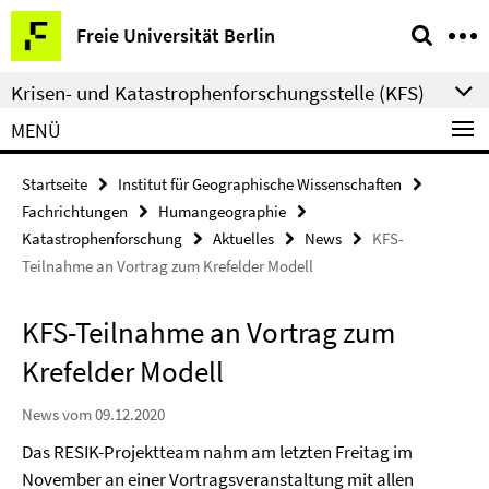
Springe
Service-
Freie Universität Berlin
direkt
Navigation
zu
Krisen- und Katastrophenforschungsstelle (KFS)
Inhalt
MENÜ
Startseite
Institut für Geographische Wissenschaften
Fachrichtungen
Humangeographie
Katastrophenforschung
Aktuelles
News
KFS-
Teilnahme an Vortrag zum Krefelder Modell
KFS-Teilnahme an Vortrag zum
Krefelder Modell
News vom 09.12.2020
Das RESIK-Projektteam nahm am letzten Freitag im
November an einer Vortragsveranstaltung mit allen