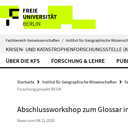
Springe
Service-
direkt
zu
Navigation
Inhalt
Fachbereich Geowissenschaften
/
Institut für Geographische Wissensc
KRISEN- UND KATASTROPHENFORSCHUNGSSTELLE (K
ÜBER DIE KFS
FORSCHUNG & LEHRE
PUB
Startseite
Institut für Geographische Wissenschaften
F
Forschungsprojekt RESIK
Abschlussworkshop zum Glossar i
News vom 04.11.2020