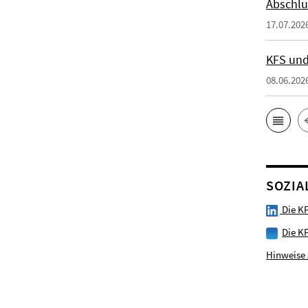
Abschlu
17.07.202
KFS und
08.06.202
SOZIA
Die KF
Die K
Hinweise 