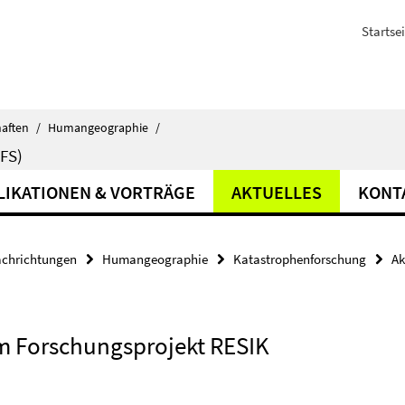
Startsei
haften
/
Humangeographie
/
FS)
LIKATIONEN & VORTRÄGE
AKTUELLES
KONT
achrichtungen
Humangeographie
Katastrophenforschung
Ak
m Forschungsprojekt RESIK