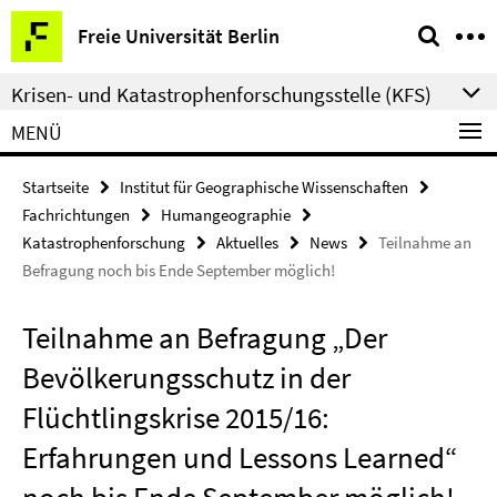
Springe
Service-
Freie Universität Berlin
direkt
Navigation
zu
Krisen- und Katastrophenforschungsstelle (KFS)
Inhalt
MENÜ
Startseite
Institut für Geographische Wissenschaften
Fachrichtungen
Humangeographie
Katastrophenforschung
Aktuelles
News
Teilnahme an
Befragung noch bis Ende September möglich!
Teilnahme an Befragung „Der
Bevölkerungsschutz in der
Flüchtlingskrise 2015/16:
Erfahrungen und Lessons Learned“