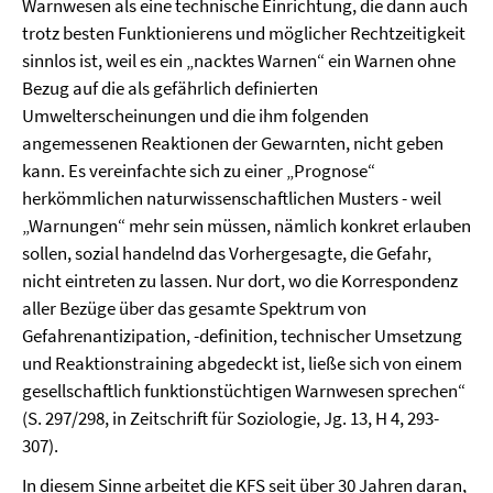
Warnwesen als eine technische Einrichtung, die dann auch
trotz besten Funktionierens und möglicher Rechtzeitigkeit
sinnlos ist, weil es ein „nacktes Warnen“ ein Warnen ohne
Bezug auf die als gefährlich definierten
Umwelterscheinungen und die ihm folgenden
angemessenen Reaktionen der Gewarnten, nicht geben
kann. Es vereinfachte sich zu einer „Prognose“
herkömmlichen naturwis­senschaftlichen Musters - weil
„Warnungen“ mehr sein müssen, nämlich konkret erlauben
sollen, so­zial handelnd das Vorhergesagte, die Gefahr,
nicht eintreten zu lassen. Nur dort, wo die Korrespon­denz
aller Bezüge über das gesamte Spektrum von
Gefahrenantizipation, -definition, technischer Umsetzung
und Reaktionstraining abgedeckt ist, ließe sich von einem
gesellschaftlich funktionstüch­tigen Warnwesen sprechen“
(S. 297/298, in Zeitschrift für Soziologie, Jg. 13, H 4, 293-
307).
In diesem Sinne arbeitet die KFS seit über 30 Jahren daran,