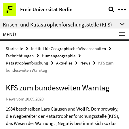
Springe
Service-
Freie Universität Berlin
direkt
Navigation
zu
Krisen- und Katastrophenforschungsstelle (KFS)
Inhalt
MENÜ
Startseite
Institut für Geographische Wissenschaften
Fachrichtungen
Humangeographie
Katastrophenforschung
Aktuelles
News
KFS zum
bundesweiten Warntag
KFS zum bundesweiten Warntag
News vom 10.09.2020
1984 beschreiben Lars Clausen und Wolf R. Dombrowsky,
die Wegbereiter der Katastrophenforschungsstelle (KFS),
das Wesen der Warnung: „Negativ bestimmt sich so das