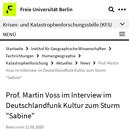
Springe
Service-
Freie Universität Berlin
direkt
Navigation
zu
Krisen- und Katastrophenforschungsstelle (KFS)
Inhalt
MENÜ
Startseite
Institut für Geographische Wissenschaften
Fachrichtungen
Humangeographie
Katastrophenforschung
Aktuelles
News
Prof. Martin
Voss im Interview im Deutschlandfunk Kultur zum Sturm
"Sabine"
Prof. Martin Voss im Interview im
Deutschlandfunk Kultur zum Sturm
"Sabine"
News vom 11.02.2020