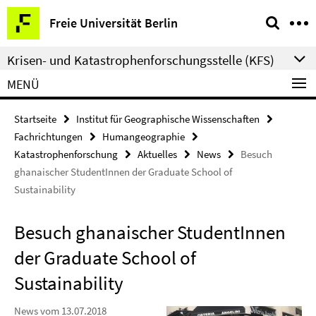
Springe
Service-
Freie Universität Berlin
direkt
Navigation
zu
Krisen- und Katastrophenforschungsstelle (KFS)
Inhalt
MENÜ
Startseite
Institut für Geographische Wissenschaften
Fachrichtungen
Humangeographie
Katastrophenforschung
Aktuelles
News
Besuch
ghanaischer StudentInnen der Graduate School of
Sustainability
Besuch ghanaischer StudentInnen
der Graduate School of
Sustainability
News vom 13.07.2018