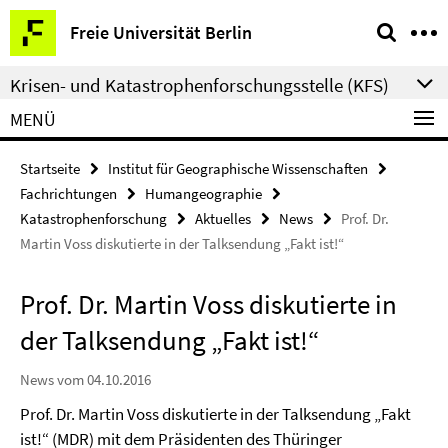
Springe
Service-
Freie Universität Berlin
direkt
Navigation
zu
Krisen- und Katastrophenforschungsstelle (KFS)
Inhalt
MENÜ
Startseite
Institut für Geographische Wissenschaften
Fachrichtungen
Humangeographie
Katastrophenforschung
Aktuelles
News
Prof. Dr.
Martin Voss diskutierte in der Talksendung „Fakt ist!“
Prof. Dr. Martin Voss diskutierte in
der Talksendung „Fakt ist!“
News vom 04.10.2016
Prof. Dr. Martin Voss diskutierte in der Talksendung „Fakt
ist!“ (MDR) mit dem Präsidenten des Thüringer