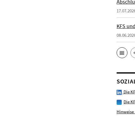
Abschlu
17.07.202
KFS und
08.06.202
SOZIA
Die KF
Die K
Hinweise 