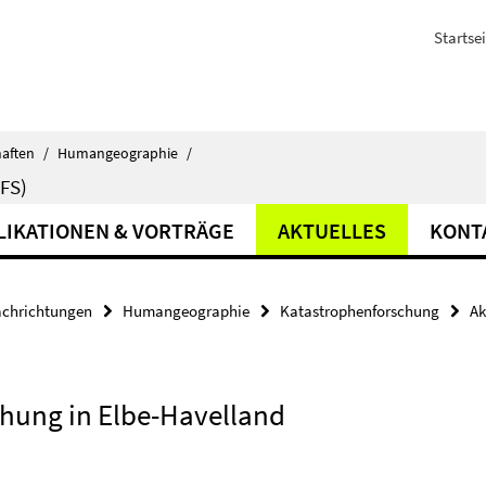
Startsei
haften
/
Humangeographie
/
FS)
LIKATIONEN & VORTRÄGE
AKTUELLES
KONT
achrichtungen
Humangeographie
Katastrophenforschung
Ak
schung in Elbe-Havelland