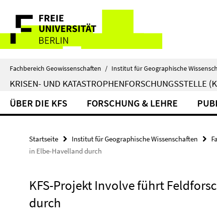
Springe
Service-
direkt
zu
Navigation
Inhalt
Fachbereich Geowissenschaften
/
Institut für Geographische Wissensc
KRISEN- UND KATASTROPHENFORSCHUNGSSTELLE (K
ÜBER DIE KFS
FORSCHUNG & LEHRE
PUB
Startseite
Institut für Geographische Wissenschaften
F
in Elbe-Havelland durch
KFS-Projekt Involve führt Feldfor
durch