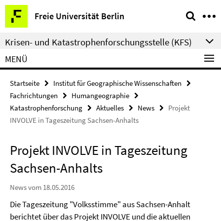
Springe
Service-
Freie Universität Berlin
direkt
Navigation
zu
Krisen- und Katastrophenforschungsstelle (KFS)
Inhalt
MENÜ
Startseite
Institut für Geographische Wissenschaften
Fachrichtungen
Humangeographie
Katastrophenforschung
Aktuelles
News
Projekt
INVOLVE in Tageszeitung Sachsen-Anhalts
Projekt INVOLVE in Tageszeitung
Sachsen-Anhalts
News vom 18.05.2016
Die Tageszeitung "Volksstimme" aus Sachsen-Anhalt
berichtet über das Projekt INVOLVE und die aktuellen